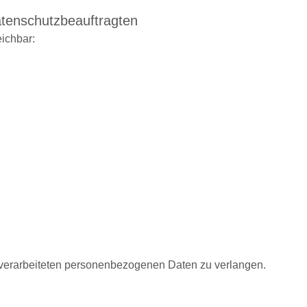
atenschutzbeauftragten
eichbar:
 verarbeiteten personenbezogenen Daten zu verlangen.