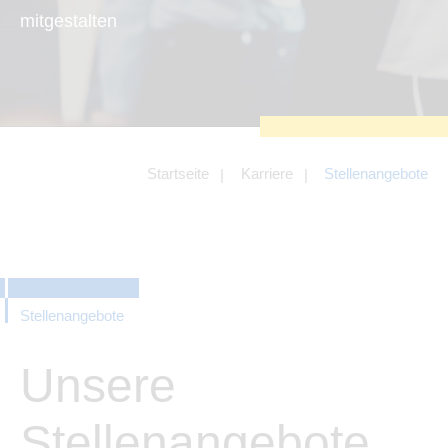
zu sichern.
mitgestalten
Tracking- und Targeting-Cookies
Diese Cookies sind erforderlich, um
unsere Website auf Ihre Bedürfnisse hin
zu optimieren. Hierzu gehört eine
bedarfsgerechte Gestaltung und
fortlaufende Verbesserung unseres
Angebotes einschließlich der
Verknüpfung zu Social-Media-
Angeboten von z.B. Facebook und
Startseite
Karriere
Stellenangebote
LinkedIn.
Betreibercookies
Diese Cookies sind erforderlich, um z.B.
Google Maps zu nutzen oder
eingebettete Videos abspielen zu
können.
Stellenangebote
Unsere
Stellenangebote