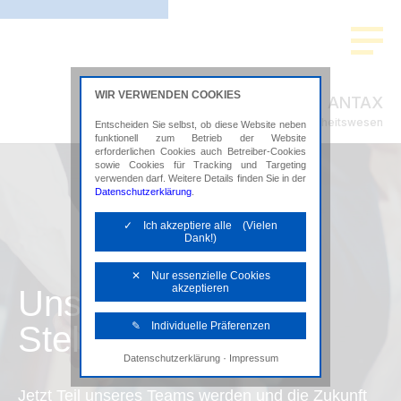
WIR VERWENDEN COOKIES
ANTAX
Steuerberatung im Gesundheitswesen
Entscheiden Sie selbst, ob diese Website neben
funktionell zum Betrieb der Website
erforderlichen Cookies auch Betreiber-Cookies
sowie Cookies für Tracking und Targeting
verwenden darf. Weitere Details finden Sie in der
Datenschutzerklärung
.
✓ Ich akzeptiere alle (Vielen
Dank!)
✕ Nur essenzielle Cookies
akzeptieren
Unsere
Stellenangebote
✎ Individuelle Präferenzen
·
Datenschutzerklärung
Impressum
Notwendige Cookies
Diese Cookies sind erforderlich, um die
Jetzt Teil unseres Teams werden und die Zukunft
grundlegende Funktionalität der Website