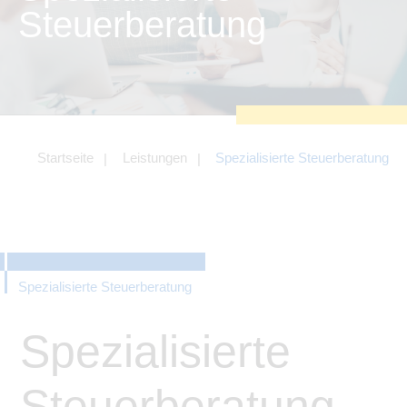
zu sichern.
Steuerberatung
Tracking- und Targeting-Cookies
Diese Cookies sind erforderlich, um
unsere Website auf Ihre Bedürfnisse hin
zu optimieren. Hierzu gehört eine
bedarfsgerechte Gestaltung und
fortlaufende Verbesserung unseres
Angebotes einschließlich der
Verknüpfung zu Social-Media-
Angeboten von z.B. Facebook und
Startseite
Leistungen
Spezialisierte Steuerberatung
LinkedIn.
Betreibercookies
Diese Cookies sind erforderlich, um z.B.
Google Maps zu nutzen oder
eingebettete Videos abspielen zu
können.
Spezialisierte Steuerberatung
Spezialisierte
Steuerberatung