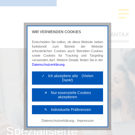
WIR VERWENDEN COOKIES
ANTAX
Steuerberatung im Gesundheitswesen
Entscheiden Sie selbst, ob diese Website neben
funktionell zum Betrieb der Website
erforderlichen Cookies auch Betreiber-Cookies
sowie Cookies für Tracking und Targeting
verwenden darf. Weitere Details finden Sie in der
Datenschutzerklärung
.
✓ Ich akzeptiere alle (Vielen
Dank!)
✕ Nur essenzielle Cookies
akzeptieren
✎ Individuelle Präferenzen
·
Datenschutzerklärung
Impressum
Notwendige Cookies
Spezialisierte
Diese Cookies sind erforderlich, um die
grundlegende Funktionalität der Website